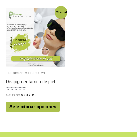
¡Oferta!
Tratamientos Faciales
Despigmentación de piel
Valorado
$
308.88
$
237.60
en
0
de
Seleccionar opciones
5