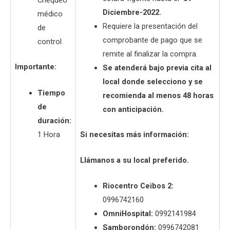
Chequeo
Diciembre-2022.
médico
Requiere la presentación del
de
comprobante de pago que se
control
remite al finalizar la compra.
Importante:
Se atenderá bajo previa cita al
local donde selecciono y se
Tiempo
recomienda al menos 48 horas
de
con anticipación.
duración:
1 Hora
Si necesitas más información:
Llámanos a su local preferido.
Riocentro Ceibos 2:
0996742160
OmniHospital:
0992141984
Samborondón:
0996742081