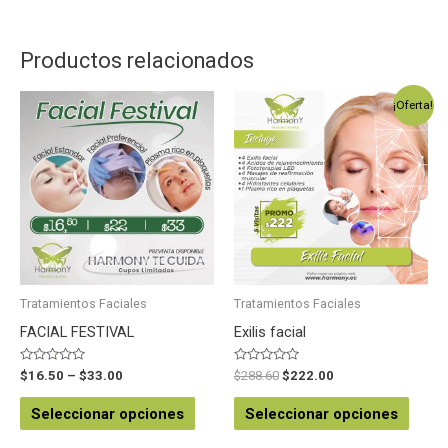
Productos relacionados
¡Oferta!
Tratamientos Faciales
Tratamientos Faciales
FACIAL FESTIVAL
Exilis facial
Valorado
Valorado
$
16.50
–
$
33.00
$
288.60
$
222.00
en
en
0
0
de
de
Seleccionar opciones
Seleccionar opciones
5
5