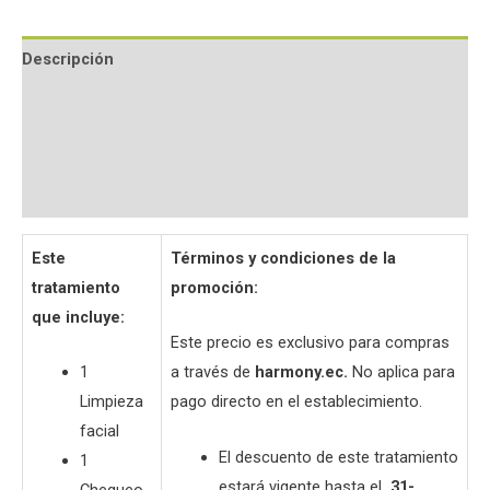
Descripción
Información adicional
Valoraciones (0)
Preguntas y respuestas
Este
Términos y condiciones de la
tratamiento
promoción:
que incluye:
Este precio es exclusivo para compras
1
a través de
harmony.ec.
No aplica para
Limpieza
pago directo en el establecimiento.
facial
El descuento de este tratamiento
1
estará vigente hasta el
31-