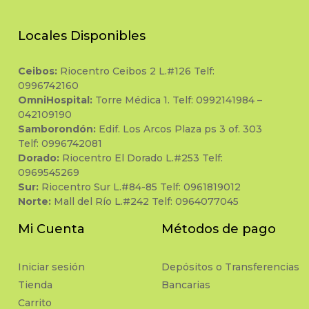
Locales Disponibles
Ceibos:
Riocentro Ceibos 2 L.#126 Telf:
0996742160
OmniHospital:
Torre Médica 1. Telf: 0992141984 –
042109190
Samborondón:
Edif. Los Arcos Plaza ps 3 of. 303
Telf: 0996742081
Dorado:
Riocentro El Dorado L.#253 Telf:
0969545269
Sur:
Riocentro Sur L.#84-85 Telf: 0961819012
Norte:
Mall del Río L.#242 Telf: 0964077045
Mi Cuenta
Métodos de pago
Iniciar sesión
Depósitos o Transferencias
Tienda
Bancarias
Carrito