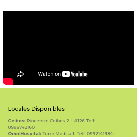
Locales Disponibles
Ceibos:
Riocentro Ceibos 2 L.#126 Telf:
0996742160
OmniHospital:
Torre Médica 1. Telf: 0992141984 –