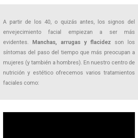
A partir de los 40, o quizás antes, los signos del
envejecimiento facial empiezan a ser más
evidentes.
Manchas, arrugas y flacidez
son los
síntomas del paso del tiempo que más preocupan a
mujeres (y también a hombres). En nuestro centro de
nutrición y estético ofrecemos varios tratamientos
faciales como: