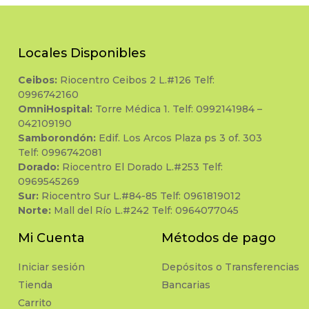
Locales Disponibles
Ceibos:
Riocentro Ceibos 2 L.#126 Telf:
0996742160
OmniHospital:
Torre Médica 1. Telf: 0992141984 –
042109190
Samborondón:
Edif. Los Arcos Plaza ps 3 of. 303
Telf: 0996742081
Dorado:
Riocentro El Dorado L.#253 Telf:
0969545269
Sur:
Riocentro Sur L.#84-85 Telf: 0961819012
Norte:
Mall del Río L.#242 Telf: 0964077045
Mi Cuenta
Métodos de pago
Iniciar sesión
Depósitos o Transferencias
Tienda
Bancarias
Carrito