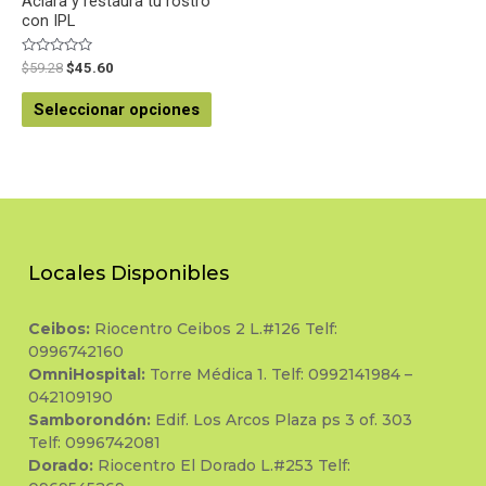
Aclara y restaura tu rostro
con IPL
Valorado
$
59.28
$
45.60
en
0
de
Seleccionar opciones
5
Locales Disponibles
Ceibos:
Riocentro Ceibos 2 L.#126 Telf:
0996742160
OmniHospital:
Torre Médica 1. Telf: 0992141984 –
042109190
Samborondón:
Edif. Los Arcos Plaza ps 3 of. 303
Telf: 0996742081
Dorado:
Riocentro El Dorado L.#253 Telf: