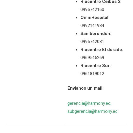
Riocentro Ceibos 2:
0996742160
OmniHospital:
0992141984
Samborondón:
0996742081
Riocentro El dorado:
0969545269
Riocentro Sur:
0961819012
Envíanos un mail:
gerencia@harmony.ec
;
subgerencia@harmony.ec