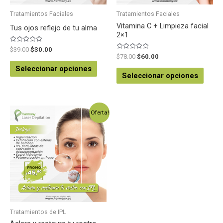
Tratamientos Faciales
Tratamientos Faciales
Vitamina C + Limpieza facial
Tus ojos reflejo de tu alma
2×1
Valorado
$
39.00
$
30.00
en
Valorado
$
78.00
$
60.00
0
en
de
0
Seleccionar opciones
5
de
Seleccionar opciones
5
¡Oferta!
Tratamientos de IPL