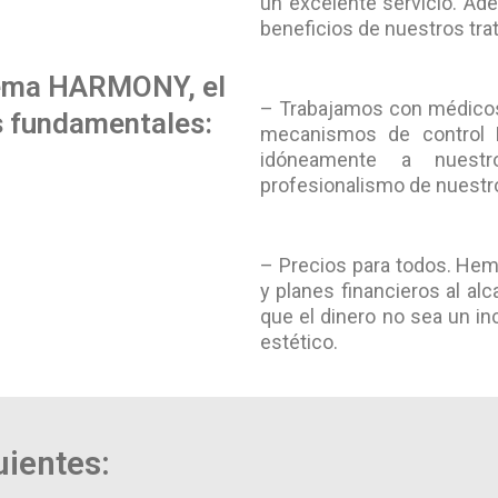
un excelente servicio. Ad
beneficios de nuestros tra
stema HARMONY, el
– Trabajamos con médicos 
es fundamentales:
mecanismos de control N
idóneamente a nuestr
profesionalismo de nuestro
– Precios para todos. Hem
y planes financieros al al
que el dinero no sea un in
estético.
uientes: