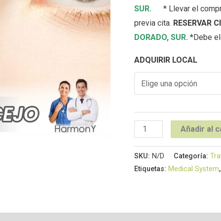
SUR
.
* Llevar el comp
previa cita.
RESERVAR CI
DORADO
,
SUR
.
*Debe ele
ADQUIRIR LOCAL
Añadir al c
SKU:
N/D
Categoría:
Tra
Etiquetas:
Medical System