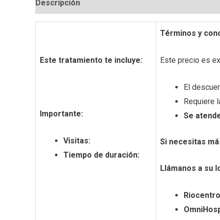
Descripción
Información adicional
Valoracion
Términos y cond
Este tratamiento te incluye:
Este precio es e
El descuen
Requiere l
Importante:
Se atende
Visitas:
Si necesitas má
Tiempo de duración:
Llámanos a su l
Riocentro
OmniHospi