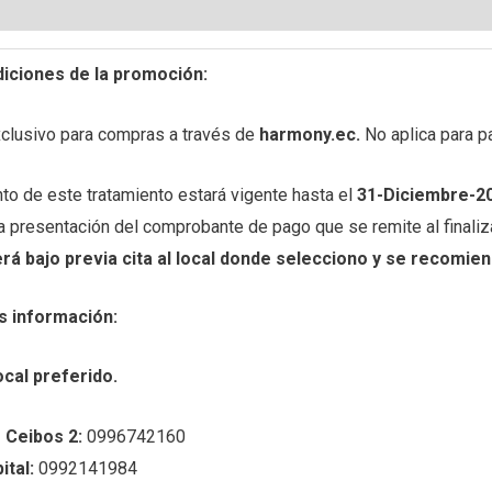
es (0)
Preguntas y respuestas
iciones de la promoción:
xclusivo para compras a través de
harmony.ec.
No aplica para p
to de este tratamiento estará vigente hasta el
31-Diciembre-2
a presentación del comprobante de pago que se remite al finaliz
rá bajo previa cita al local donde selecciono y se recomien
s información:
ocal preferido.
 Ceibos 2:
0996742160
tal:
0992141984