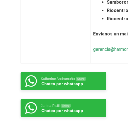
Samboro
Riocentro
Riocentro
Envíanos un mail
gerencia@harmon
Katherine Andramuño
Online
Chatea por whatsapp
Janina Pisfil
Online
Chatea por whatsapp