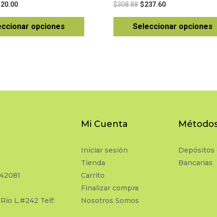
Valorado
120.00
$
308.88
$
237.60
en
0
de
eccionar opciones
Seleccionar opciones
5
Mi Cuenta
Métodos
Iniciar sesión
Depósitos 
Tienda
Bancarias
742081
Carrito
Finalizar compra
 Río L.#242 Telf:
Nosotros Somos