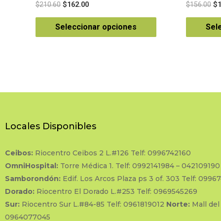
Valorado
Valorado
$
210.60
$
162.00
$
156.00
$
en
en
0
0
de
de
Seleccionar opciones
Sel
5
5
Locales Disponibles
Ceibos:
Riocentro Ceibos 2 L.#126 Telf: 0996742160
OmniHospital:
Torre Médica 1. Telf: 0992141984 – 042109190
Samborondón:
Edif. Los Arcos Plaza ps 3 of. 303 Telf: 0996
Dorado:
Riocentro El Dorado L.#253 Telf: 0969545269
Sur:
Riocentro Sur L.#84-85 Telf: 0961819012
Norte:
Mall del
0964077045