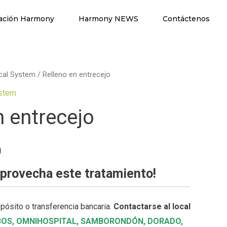
ación Harmony
Harmony NEWS
Contáctenos
cal System
/ Relleno en entrecejo
ystem
n entrecejo
0
aprovecha este tratamiento
!
pósito o transferencia bancaria.
Contactarse al local
BOS,
OMNIHOSPITAL
,
SAMBORONDÓN
,
DORADO
,