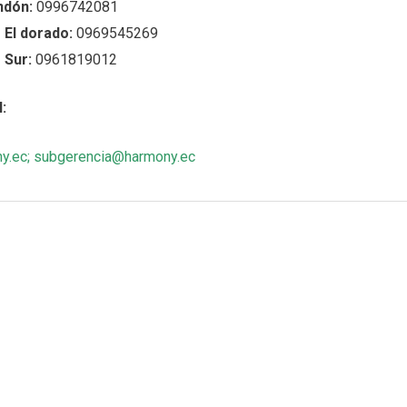
ndón:
0996742081
 El dorado:
0969545269
 Sur:
0961819012
:
y.ec
;
subgerencia@harmony.ec