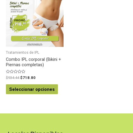
Tratamientos de IPL
Combo IPL corporal (Bikini +
Piernas completas)
Valorado
$
934.44
$
718.80
en
0
de
Seleccionar opciones
5