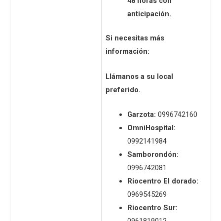
48 horas con
anticipación.
Si necesitas más
información:
Llámanos a su local
preferido.
Garzota:
0996742160
OmniHospital:
0992141984
Samborondón:
0996742081
Riocentro El dorado:
0969545269
Riocentro Sur: