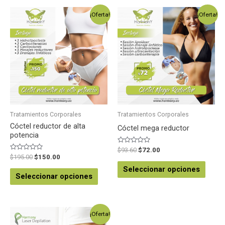
¡Oferta!
¡Oferta!
Tratamientos Corporales
Tratamientos Corporales
Cóctel reductor de alta
Cóctel mega reductor
potencia
Valorado
$
93.60
$
72.00
en
Valorado
$
195.00
$
150.00
0
en
de
0
Seleccionar opciones
5
de
Seleccionar opciones
5
¡Oferta!