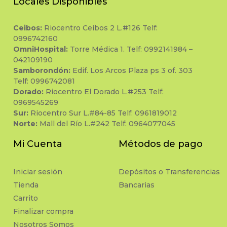
Locales Disponibles
Ceibos:
Riocentro Ceibos 2 L.#126 Telf:
0996742160
OmniHospital:
Torre Médica 1. Telf: 0992141984 –
042109190
Samborondón:
Edif. Los Arcos Plaza ps 3 of. 303
Telf: 0996742081
Dorado:
Riocentro El Dorado L.#253 Telf:
0969545269
Sur:
Riocentro Sur L.#84-85 Telf: 0961819012
Norte:
Mall del Río L.#242 Telf: 0964077045
Mi Cuenta
Métodos de pago
Iniciar sesión
Depósitos o Transferencias
Tienda
Bancarias
Carrito
Finalizar compra
Nosotros Somos