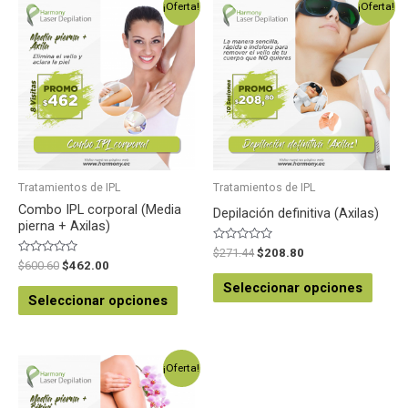
¡Oferta!
¡Oferta!
Tratamientos de IPL
Tratamientos de IPL
Combo IPL corporal (Media
Depilación definitiva (Axilas)
pierna + Axilas)
Valorado
$
271.44
$
208.80
en
Valorado
$
600.60
$
462.00
0
en
de
0
Seleccionar opciones
5
de
Seleccionar opciones
5
¡Oferta!