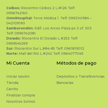
Ceibos:
Riocentro Ceibos 2 L.#126 Telf:
0996742160
OmniHospital:
Torre Médica 1. Telf: 0992141984 –
042109190
Samborondón:
Edif. Los Arcos Plaza ps 3 of. 303
Telf: 0996742081
Dorado:
Riocentro El Dorado L.#253 Telf:
0969545269
Sur:
Riocentro Sur L.#84-85 Telf: 0961819012
Norte:
Mall del Río L.#242 Telf: 0964077045
Mi Cuenta
Métodos de pago
Iniciar sesión
Depósitos o Transferencias
Tienda
Bancarias
Carrito
Finalizar compra
Nosotros Somos