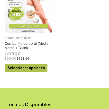
Tratamientos de IPL
Combo IPL corporal (Media
pierna + Bikini)
Valorado
$
600.60
$
462.00
en
0
de
Seleccionar opciones
5
Locales Disponibles