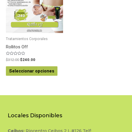
Tratamientos Corporales
Rollitos Off
Valorado
$
312.00
$
240.00
en
0
de
Seleccionar opciones
5
Locales Disponibles
Ceibos:
Riocentro Ceibos 2 L.#126 Telf: