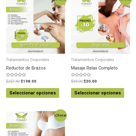
Tratamientos Corporales
Tratamientos Corporales
Reductor de Brazos
Masaje Relax Completo
Valorado
Valorado
$
257.40
$
198.00
$
39.00
$
30.00
en
en
0
0
de
de
Seleccionar opciones
Seleccionar opciones
5
5
¡Oferta!