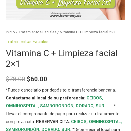
Inicio
/
Tratamientos Faciales
/ Vitamina C + Limpieza facial 2×1
Tratamientos Faciales
Vitamina C + Limpieza facial
2×1
$
78.00
$
60.00
*
Puede cancelarlo por depósito o transferencia bancaria.
Contactarse al local de su preferencia:
CEIBOS,
OMNIHOSPITAL
,
SAMBORONDÓN
,
DORADO
,
SUR
.
*
Llevar el comprobante de pago para realizar su tratamiento
con previa cita.
RESERVAR CITA:
CEIBOS,
OMNIHOSPITAL
,
SAMBORONDÓN
,
DORADO
,
SUR
.
*Debe elegir el local para