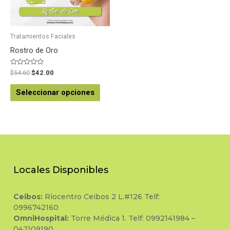
Tratamientos Faciales
Rostro de Oro
Valorado
$
54.60
$
42.00
en
0
de
Seleccionar opciones
5
Locales Disponibles
Ceibos:
Riocentro Ceibos 2 L.#126 Telf:
0996742160
OmniHospital:
Torre Médica 1. Telf: 0992141984 –
042109190