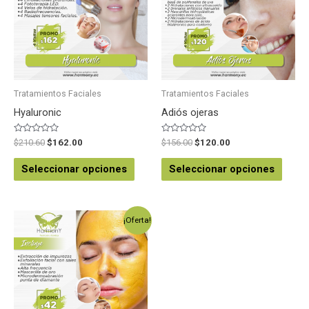
Tratamientos Faciales
Tratamientos Faciales
Hyaluronic
Adiós ojeras
Valorado
Valorado
$
210.60
$
162.00
$
156.00
$
120.00
en
en
0
0
de
de
Seleccionar opciones
Seleccionar opciones
5
5
¡Oferta!