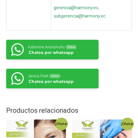
gerencia@harmony.ec
;
subgerencia@harmony.ec
Katherine Andramuño
Online
Chatea por whatsapp
Janina Pisfil
Online
Chatea por whatsapp
Productos relacionados
¡Oferta!
¡Oferta!