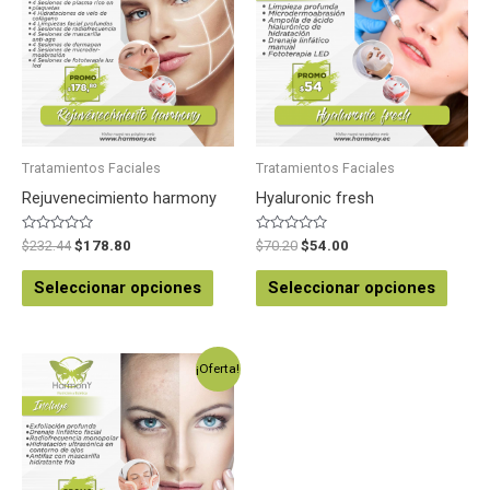
Tratamientos Faciales
Tratamientos Faciales
Rejuvenecimiento harmony
Hyaluronic fresh
Valorado
Valorado
$
232.44
$
178.80
$
70.20
$
54.00
en
en
0
0
de
de
Seleccionar opciones
Seleccionar opciones
5
5
¡Oferta!