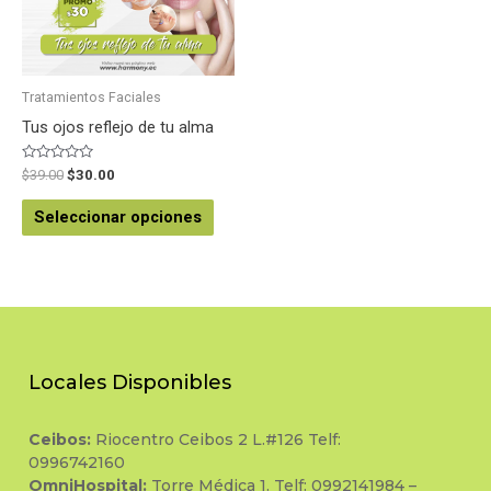
Tratamientos Faciales
Tus ojos reflejo de tu alma
Valorado
$
39.00
$
30.00
en
0
de
Seleccionar opciones
5
Locales Disponibles
Ceibos:
Riocentro Ceibos 2 L.#126 Telf:
0996742160
OmniHospital:
Torre Médica 1. Telf: 0992141984 –