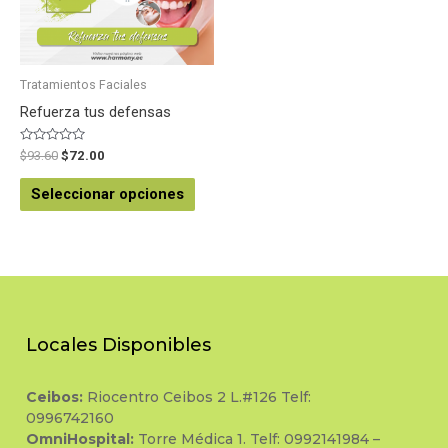
Tratamientos Faciales
Refuerza tus defensas
Valorado
$
93.60
$
72.00
en
0
de
Seleccionar opciones
5
Locales Disponibles
Ceibos:
Riocentro Ceibos 2 L.#126 Telf:
0996742160
OmniHospital:
Torre Médica 1. Telf: 0992141984 –