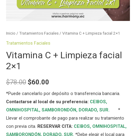
Inicio
/
Tratamientos Faciales
/ Vitamina C + Limpieza facial 2×1
Tratamientos Faciales
Vitamina C + Limpieza facial
2×1
$
78.00
$
60.00
*
Puede cancelarlo por depósito o transferencia bancaria.
Contactarse al local de su preferencia:
CEIBOS,
OMNIHOSPITAL
,
SAMBORONDÓN
,
DORADO
,
SUR
.
*
Llevar el comprobante de pago para realizar su tratamiento
con previa cita.
RESERVAR CITA:
CEIBOS,
OMNIHOSPITAL
,
SAMBORONDÓN
,
DORADO
,
SUR
.
*Debe elegir el local para