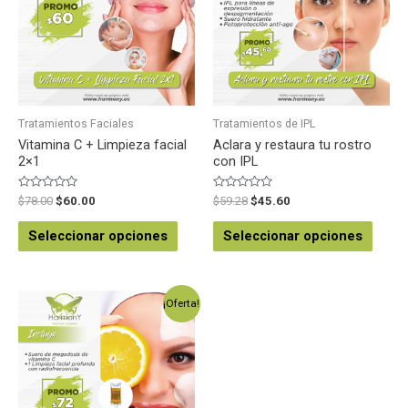
Tratamientos Faciales
Tratamientos de IPL
Vitamina C + Limpieza facial
Aclara y restaura tu rostro
2×1
con IPL
Valorado
Valorado
$
78.00
$
60.00
$
59.28
$
45.60
en
en
0
0
de
de
Seleccionar opciones
Seleccionar opciones
5
5
¡Oferta!