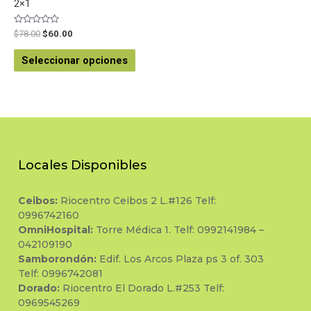
2×1
Valorado
$
78.00
$
60.00
en
0
de
Seleccionar opciones
5
Locales Disponibles
Ceibos:
Riocentro Ceibos 2 L.#126 Telf:
0996742160
OmniHospital:
Torre Médica 1. Telf: 0992141984 –
042109190
Samborondón:
Edif. Los Arcos Plaza ps 3 of. 303
Telf: 0996742081
Dorado:
Riocentro El Dorado L.#253 Telf:
0969545269