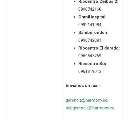
Riocentro Ceibos 2:
0996742160
OmniHospital:
0992141984
Samborondón:
0996742081
Riocentro El dorado:
0969545269
Riocentro Sur:
0961819012
Envíanos un mail:
gerencia@harmony.ec
;
subgerencia@harmony.ec