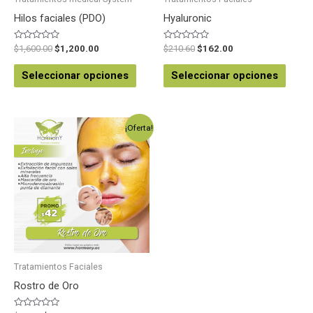
Hilos faciales (PDO)
Hyaluronic
Valorado
Valorado
$
1,600.00
$
1,200.00
$
210.60
$
162.00
en
en
0
0
de
de
Seleccionar opciones
Seleccionar opciones
5
5
¡Oferta!
Tratamientos Faciales
Rostro de Oro