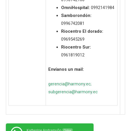
OmniHospital:
0992141984
Samborondón:
0996742081
Riocentro El dorado:
0969545269
Riocentro Sur:
0961819012
Envíanos un mail:
gerencia@harmony.ec
;
subgerencia@harmony.ec
Katherine Andramuño
Online