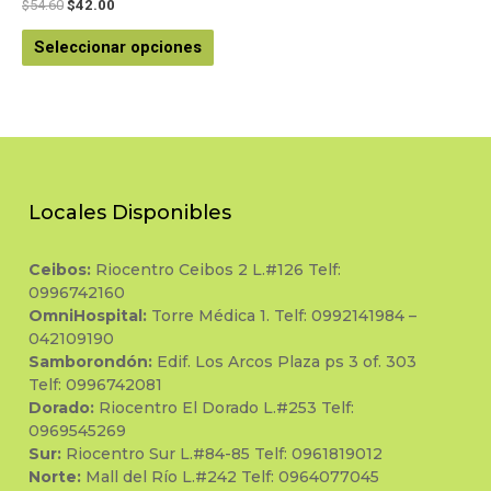
Valorado
$
54.60
$
42.00
en
0
de
Seleccionar opciones
5
Locales Disponibles
Ceibos:
Riocentro Ceibos 2 L.#126 Telf:
0996742160
OmniHospital:
Torre Médica 1. Telf: 0992141984 –
042109190
Samborondón:
Edif. Los Arcos Plaza ps 3 of. 303
Telf: 0996742081
Dorado:
Riocentro El Dorado L.#253 Telf:
0969545269
Sur:
Riocentro Sur L.#84-85 Telf: 0961819012
Norte:
Mall del Río L.#242 Telf: 0964077045