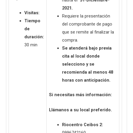
hasta el
31-Diciembre-
2021.
Visitas:
Requiere la presentación
Tiempo
del comprobante de pago
de
que se remite al finalizar la
duración:
compra.
30 min
Se atenderá bajo previa
cita al local donde
selecciono y se
recomienda al menos 48
horas con anticipación.
Si necesitas más información:
Llámanos a su local preferido.
Riocentro Ceibos 2:
0996742160