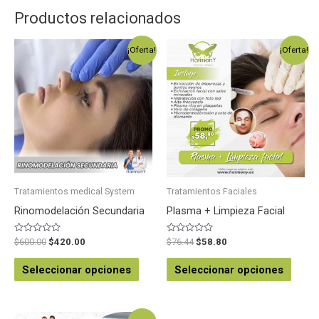
Productos relacionados
¡Oferta!
¡Oferta!
Tratamientos medical System
Tratamientos Faciales
Rinomodelación Secundaria
Plasma + Limpieza Facial
Valorado
Valorado
$
600.00
$
420.00
$
76.44
$
58.80
en
en
0
0
de
de
Seleccionar opciones
Seleccionar opciones
5
5