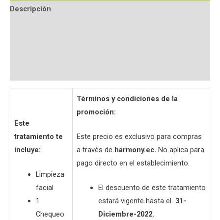
Descripción
Información adicional
Valoraciones (0)
Preguntas y respuestas
Términos y condiciones de la
promoción:
Este
tratamiento te
Este precio es exclusivo para compras
incluye:
a través de
harmony.ec.
No aplica para
pago directo en el establecimiento.
Limpieza
facial
El descuento de este tratamiento
1
estará vigente hasta el
31-
Chequeo
Diciembre-2022.