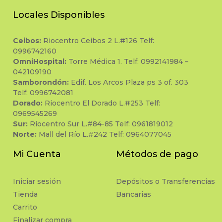
Locales Disponibles
Ceibos:
Riocentro Ceibos 2 L.#126 Telf:
0996742160
OmniHospital:
Torre Médica 1. Telf: 0992141984 –
042109190
Samborondón:
Edif. Los Arcos Plaza ps 3 of. 303
Telf: 0996742081
Dorado:
Riocentro El Dorado L.#253 Telf:
0969545269
Sur:
Riocentro Sur L.#84-85 Telf: 0961819012
Norte:
Mall del Río L.#242 Telf: 0964077045
Mi Cuenta
Métodos de pago
Iniciar sesión
Depósitos o Transferencias
Tienda
Bancarias
Carrito
Finalizar compra