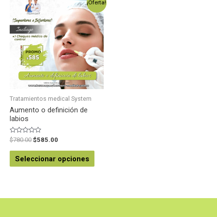
¡Oferta!
Tratamientos medical System
Aumento o definición de
labios
Valorado
$
780.00
$
585.00
en
0
de
Seleccionar opciones
5