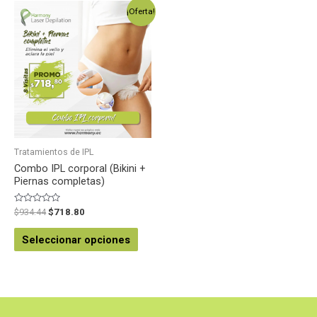
¡Oferta!
Tratamientos de IPL
Combo IPL corporal (Bikini +
Piernas completas)
Valorado
$
934.44
$
718.80
en
0
de
Seleccionar opciones
5