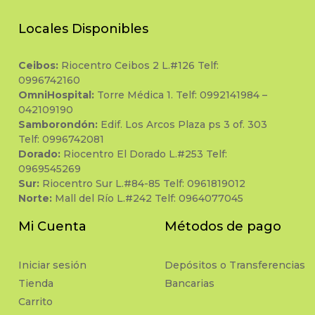
Locales Disponibles
Ceibos:
Riocentro Ceibos 2 L.#126 Telf:
0996742160
OmniHospital:
Torre Médica 1. Telf: 0992141984 –
042109190
Samborondón:
Edif. Los Arcos Plaza ps 3 of. 303
Telf: 0996742081
Dorado:
Riocentro El Dorado L.#253 Telf:
0969545269
Sur:
Riocentro Sur L.#84-85 Telf: 0961819012
Norte:
Mall del Río L.#242 Telf: 0964077045
Mi Cuenta
Métodos de pago
Iniciar sesión
Depósitos o Transferencias
Tienda
Bancarias
Carrito