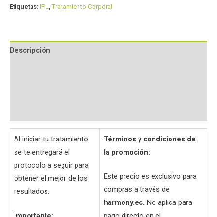
Etiquetas:
IPL
,
Tratamiento Corporal
Descripción
Información adicional
Valoraciones (0)
Preguntas y respuestas
Al iniciar tu tratamiento
Términos y condiciones de
se te entregará el
la promoción:
protocolo a seguir para
Este precio es exclusivo para
obtener el mejor de los
compras a través de
resultados.
harmony.ec.
No aplica para
Importante:
pago directo en el