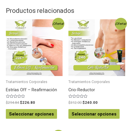
Productos relacionados
¡Oferta!
¡Oferta!
Tratamientos Corporales
Tratamientos Corporales
Estrías Off – Reafirmación
Crio-Reductor
Valorado
Valorado
$
294.84
$
226.80
$
312.00
$
240.00
en
en
0
0
de
de
Seleccionar opciones
Seleccionar opciones
5
5