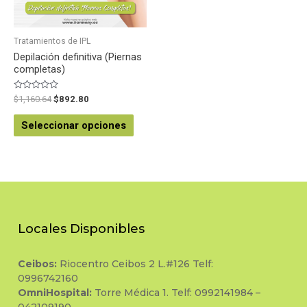
Tratamientos de IPL
Depilación definitiva (Piernas
completas)
Valorado
$
1,160.64
$
892.80
en
0
de
Seleccionar opciones
5
Locales Disponibles
Ceibos:
Riocentro Ceibos 2 L.#126 Telf:
0996742160
OmniHospital:
Torre Médica 1. Telf: 0992141984 –