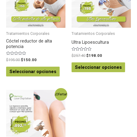
Tratamientos Corporales
Tratamientos Corporales
Cóctel reductor de alta
Ultra Lipoescultura
potencia
Valorado
$
257.40
$
198.00
en
Valorado
$
195.00
$
150.00
0
en
de
0
Seleccionar opciones
5
de
Seleccionar opciones
5
¡Oferta!