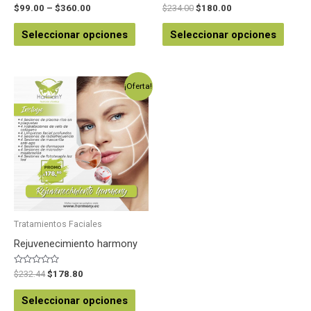
Valorado
Valorado
$
99.00
–
$
360.00
$
234.00
$
180.00
en
en
0
0
de
de
Seleccionar opciones
Seleccionar opciones
5
5
¡Oferta!
Tratamientos Faciales
Rejuvenecimiento harmony
Valorado
$
232.44
$
178.80
en
0
de
Seleccionar opciones
5