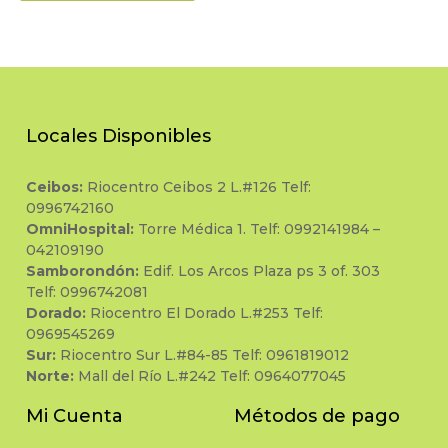
Locales Disponibles
Ceibos:
Riocentro Ceibos 2 L.#126 Telf:
0996742160
OmniHospital:
Torre Médica 1. Telf: 0992141984 –
042109190
Samborondón:
Edif. Los Arcos Plaza ps 3 of. 303
Telf: 0996742081
Dorado:
Riocentro El Dorado L.#253 Telf:
0969545269
Sur:
Riocentro Sur L.#84-85 Telf: 0961819012
Norte:
Mall del Río L.#242 Telf: 0964077045
Mi Cuenta
Métodos de pago