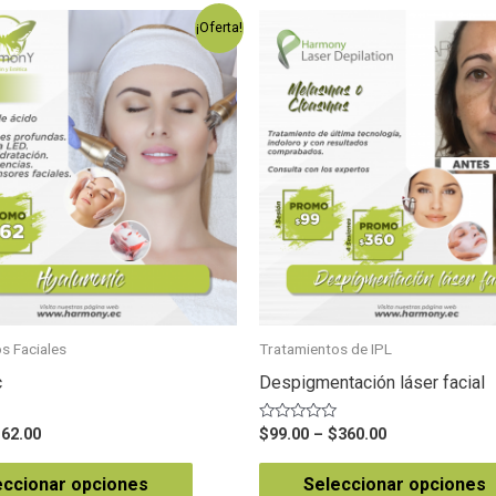
¡Oferta!
s Faciales
Tratamientos de IPL
c
Despigmentación láser facial
Valorado
162.00
$
99.00
–
$
360.00
en
0
de
eccionar opciones
Seleccionar opciones
5