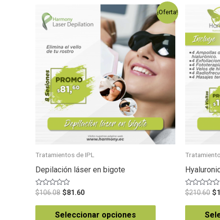
¡Oferta!
Tratamientos de IPL
Tratamiento
Depilación láser en bigote
Hyaluroni
Valorado
Valorado
$
106.08
$
81.60
$
210.60
$
en
en
0
0
de
de
Seleccionar opciones
Sel
5
5