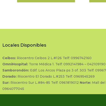
Locales Disponibles
Ceibos:
Riocentro Ceibos 2 L.#126 Telf: 0996742160
OmniHospital:
Torre Médica 1. Telf: 0992141984 – 042109190
Samborondón:
Edif. Los Arcos Plaza ps 3 of. 303 Telf: 0996
Dorado:
Riocentro El Dorado L.#253 Telf: 0969545269
Sur:
Riocentro Sur L.#84-85 Telf: 0961819012
Norte:
Mall del
0964077045