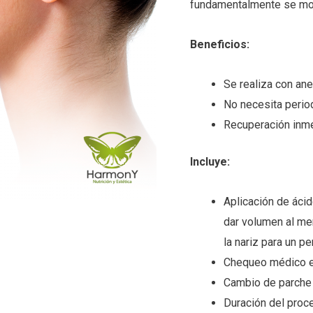
fundamentalmente se modif
Beneficios:
Se realiza con ane
No necesita perio
Recuperación inm
Incluye:
Aplicación de ácid
dar volumen al men
la nariz para un p
Chequeo médico en
Cambio de parche 
Duración del proc