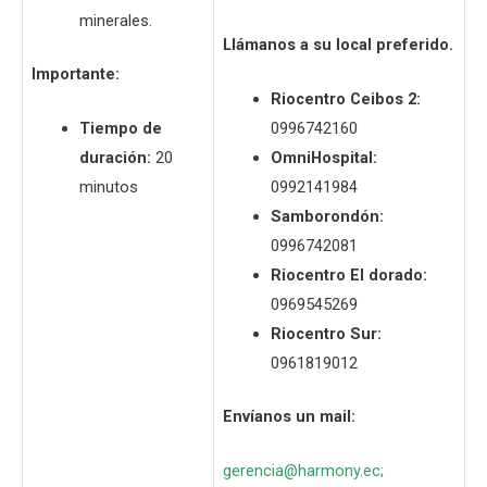
minerales.
Llámanos a su local preferido.
Importante:
Riocentro Ceibos 2:
Tiempo de
0996742160
duración:
20
OmniHospital:
minutos
0992141984
Samborondón:
0996742081
Riocentro El dorado:
0969545269
Riocentro Sur:
0961819012
Envíanos un mail:
gerencia@harmony.ec
;