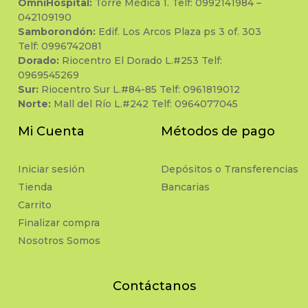
OmniHospital:
Torre Médica 1. Telf: 0992141984 –
042109190
Samborondón:
Edif. Los Arcos Plaza ps 3 of. 303
Telf: 0996742081
Dorado:
Riocentro El Dorado L.#253 Telf:
0969545269
Sur:
Riocentro Sur L.#84-85 Telf: 0961819012
Norte:
Mall del Río L.#242 Telf: 0964077045
Mi Cuenta
Métodos de pago
Iniciar sesión
Depósitos o Transferencias
Tienda
Bancarias
Carrito
Finalizar compra
Nosotros Somos
Contáctanos