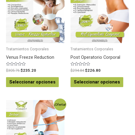
Tratamientos Corporales
Tratamientos Corporales
Venus Freeze Reduction
Post Operatorio Corporal
Valorado
Valorado
$
305.76
$
235.20
$
294.84
$
226.80
en
en
0
0
de
de
Seleccionar opciones
Seleccionar opciones
5
5
¡Oferta!