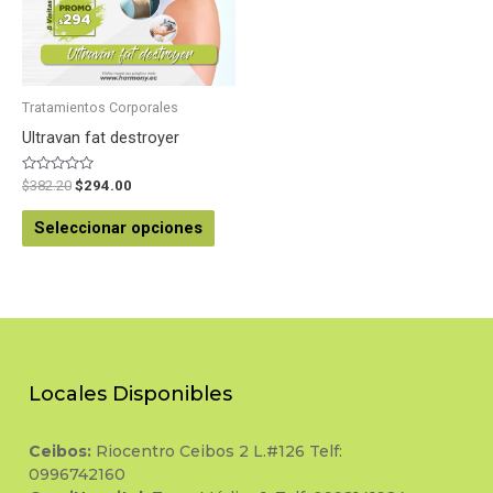
Tratamientos Corporales
Ultravan fat destroyer
Valorado
$
382.20
$
294.00
en
0
de
Seleccionar opciones
5
Locales Disponibles
Ceibos:
Riocentro Ceibos 2 L.#126 Telf:
0996742160