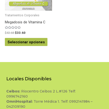
Tratamientos Corporales
Megadosis de Vitamina C
Valorado
$
43.68
$
33.60
en
0
de
Seleccionar opciones
5
Locales Disponibles
Ceibos:
Riocentro Ceibos 2 L.#126 Telf:
0996742160
OmniHospital:
Torre Médica 1. Telf: 0992141984 –
042109190