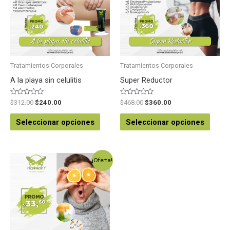
Tratamientos Corporales
Tratamientos Corporales
A la playa sin celulitis
Super Reductor
Valorado
Valorado
$
312.00
$
240.00
$
468.00
$
360.00
en
en
0
0
de
de
Seleccionar opciones
Seleccionar opciones
5
5
¡Oferta!