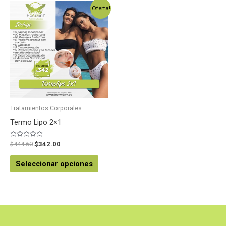
¡Oferta!
Tratamientos Corporales
Termo Lipo 2×1
Valorado
$
444.60
$
342.00
en
0
de
Seleccionar opciones
5