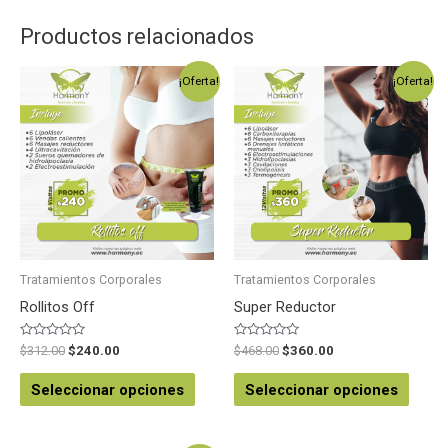
Productos relacionados
¡Oferta!
¡Oferta!
Tratamientos Corporales
Tratamientos Corporales
Rollitos Off
Super Reductor
Valorado
Valorado
$
312.00
$
240.00
$
468.00
$
360.00
en
en
0
0
de
de
Seleccionar opciones
Seleccionar opciones
5
5