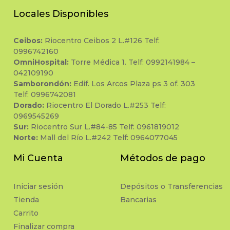
Locales Disponibles
Ceibos:
Riocentro Ceibos 2 L.#126 Telf:
0996742160
OmniHospital:
Torre Médica 1. Telf: 0992141984 –
042109190
Samborondón:
Edif. Los Arcos Plaza ps 3 of. 303
Telf: 0996742081
Dorado:
Riocentro El Dorado L.#253 Telf:
0969545269
Sur:
Riocentro Sur L.#84-85 Telf: 0961819012
Norte:
Mall del Río L.#242 Telf: 0964077045
Mi Cuenta
Métodos de pago
Iniciar sesión
Depósitos o Transferencias
Tienda
Bancarias
Carrito
Finalizar compra