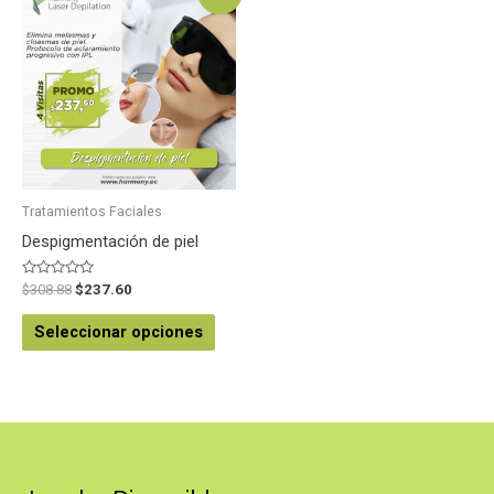
Tratamientos Faciales
Despigmentación de piel
Valorado
$
308.88
$
237.60
en
0
de
Seleccionar opciones
5