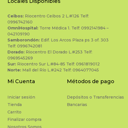
Locales Disponibles
Ceibos:
Riocentro Ceibos 2 L.#126 Telf:
0996742160
OmniHospital:
Torre Médica 1. Telf: 0992141984 –
042109190
Samborondón:
Edif. Los Arcos Plaza ps 3 of. 303
Telf: 0996742081
Dorado:
Riocentro El Dorado L.#253 Telf:
0969545269
Sur:
Riocentro Sur L.#84-85 Telf: 0961819012
Norte:
Mall del Río L.#242 Telf: 0964077045
Mi Cuenta
Métodos de pago
Iniciar sesión
Depósitos o Transferencias
Tienda
Bancarias
Carrito
Finalizar compra
Nosotros Somos