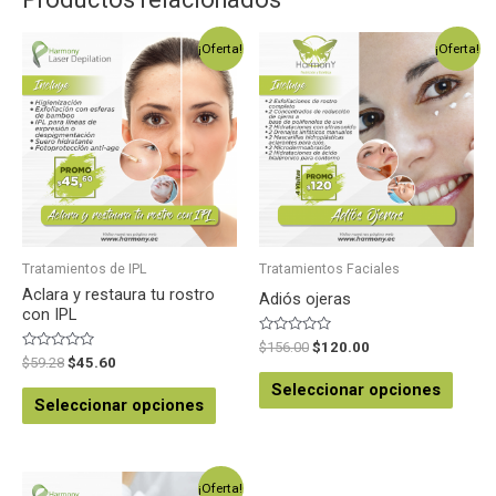
¡Oferta!
¡Oferta!
Tratamientos de IPL
Tratamientos Faciales
Aclara y restaura tu rostro
Adiós ojeras
con IPL
Valorado
$
156.00
$
120.00
en
Valorado
$
59.28
$
45.60
0
en
de
0
Seleccionar opciones
5
de
Seleccionar opciones
5
¡Oferta!