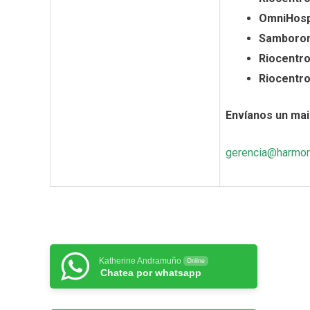
OmniHospi
Samboro
Riocentro
Riocentro
Envíanos un mail
gerencia@harmon
Katherine Andramuño
Online
Chatea por whatsapp