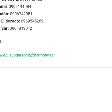
tal:
0992141984
ndón:
0996742081
 El dorado:
0969545269
 Sur:
0961819012
:
y.ec
;
subgerencia@harmony.ec