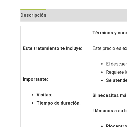
Descripción
Información adicional
Valoracion
Términos y cond
Este tratamiento te incluye:
Este precio es e
El descuen
Requiere l
Importante:
Se atende
Visitas:
Si necesitas má
Tiempo de duración:
Llámanos a su l
Riocentro