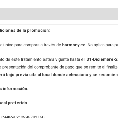
es (0)
Preguntas y respuestas
iciones de la promoción:
xclusivo para compras a través de
harmony.ec.
No aplica para p
to de este tratamiento estará vigente hasta el
31-Diciembre-2
a presentación del comprobante de pago que se remite al finaliz
rá bajo previa cita al local donde selecciono y se recomien
s información:
ocal preferido.
 Ceibos 2:
0996742160