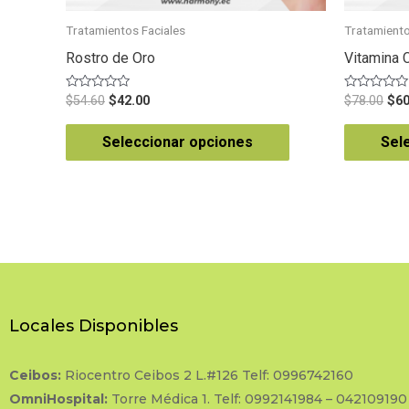
Tratamientos Faciales
Tratamiento
Rostro de Oro
Vitamina 
Valorado
Valorado
$
54.60
$
42.00
$
78.00
$
60
en
en
0
0
de
de
Seleccionar opciones
Sel
5
5
Locales Disponibles
Ceibos:
Riocentro Ceibos 2 L.#126 Telf: 0996742160
OmniHospital:
Torre Médica 1. Telf: 0992141984 – 042109190