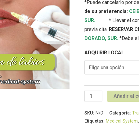
*
Puede cancelarlo por de
de su preferencia:
CEI
SUR
.
* Llevar el c
previa cita.
RESERVAR CI
DORADO
,
SUR
.
*Debe ele
ADQUIRIR LOCAL
Añadir al c
SKU:
N/D
Categoría:
Tra
Etiquetas:
Medical System