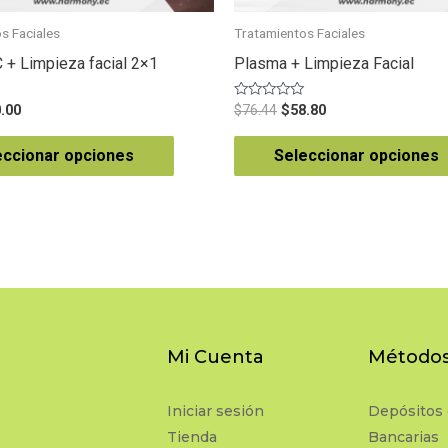
s Faciales
Tratamientos Faciales
C + Limpieza facial 2×1
Plasma + Limpieza Facial
Valorado
.00
$
76.44
$
58.80
en
0
de
eccionar opciones
Seleccionar opciones
5
Mi Cuenta
Métodos
Iniciar sesión
Depósitos 
Tienda
Bancarias