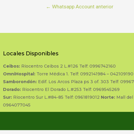
←
Whatsapp Account anterior
Locales Disponibles
Ceibos:
Riocentro Ceibos 2 L.#126 Telf: 0996742160
OmniHospital:
Torre Médica 1. Telf: 0992141984 – 042109190
Samborondón:
Edif. Los Arcos Plaza ps 3 of. 303 Telf: 0996
Dorado:
Riocentro El Dorado L.#253 Telf: 0969545269
Sur:
Riocentro Sur L.#84-85 Telf: 0961819012
Norte:
Mall del
0964077045