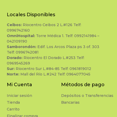
Locales Disponibles
Ceibos:
Riocentro Ceibos 2 L.#126 Telf:
0996742160
OmniHospital:
Torre Médica 1. Telf: 0992141984 –
042109190
Samborondón:
Edif. Los Arcos Plaza ps 3 of. 303
Telf: 0996742081
Dorado:
Riocentro El Dorado L.#253 Telf:
0969545269
Sur:
Riocentro Sur L.#84-85 Telf: 0961819012
Norte:
Mall del Río L.#242 Telf: 0964077045
Mi Cuenta
Métodos de pago
Iniciar sesión
Depósitos o Transferencias
Tienda
Bancarias
Carrito
Finalizar compra