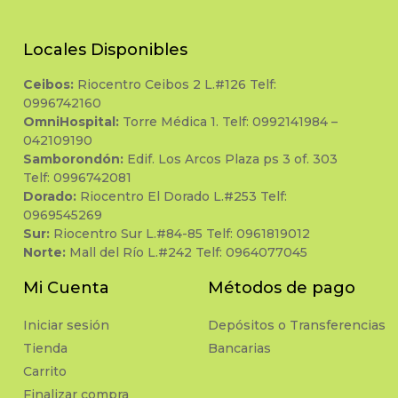
Locales Disponibles
Ceibos:
Riocentro Ceibos 2 L.#126 Telf:
0996742160
OmniHospital:
Torre Médica 1. Telf: 0992141984 –
042109190
Samborondón:
Edif. Los Arcos Plaza ps 3 of. 303
Telf: 0996742081
Dorado:
Riocentro El Dorado L.#253 Telf:
0969545269
Sur:
Riocentro Sur L.#84-85 Telf: 0961819012
Norte:
Mall del Río L.#242 Telf: 0964077045
Mi Cuenta
Métodos de pago
Iniciar sesión
Depósitos o Transferencias
Tienda
Bancarias
Carrito
Finalizar compra