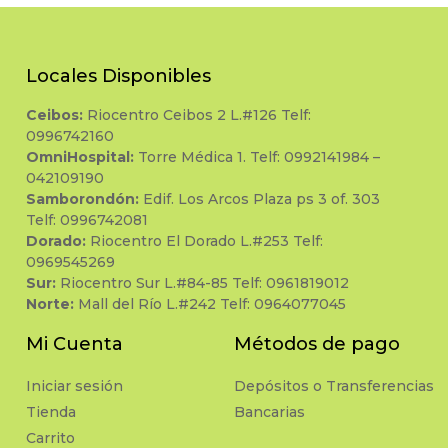
Locales Disponibles
Ceibos:
Riocentro Ceibos 2 L.#126 Telf:
0996742160
OmniHospital:
Torre Médica 1. Telf: 0992141984 –
042109190
Samborondón:
Edif. Los Arcos Plaza ps 3 of. 303
Telf: 0996742081
Dorado:
Riocentro El Dorado L.#253 Telf:
0969545269
Sur:
Riocentro Sur L.#84-85 Telf: 0961819012
Norte:
Mall del Río L.#242 Telf: 0964077045
Mi Cuenta
Métodos de pago
Iniciar sesión
Depósitos o Transferencias
Tienda
Bancarias
Carrito